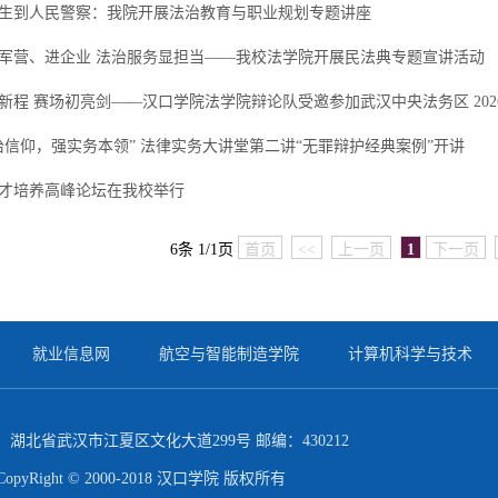
生到人民警察：我院开展法治教育与职业规划专题讲座
军营、进企业 法治服务显担当——我校法学院开展民法典专题宣讲活动
治信仰，强实务本领” 法律实务大讲堂第二讲“无罪辩护经典案例”开讲
才培养高峰论坛在我校举行
6条 1/1页
首页
<<
上一页
1
下一页
就业信息网
航空与智能制造学院
计算机科学与技术
湖北省武汉市江夏区文化大道299号 邮编：430212
CopyRight © 2000-2018 汉口学院 版权所有